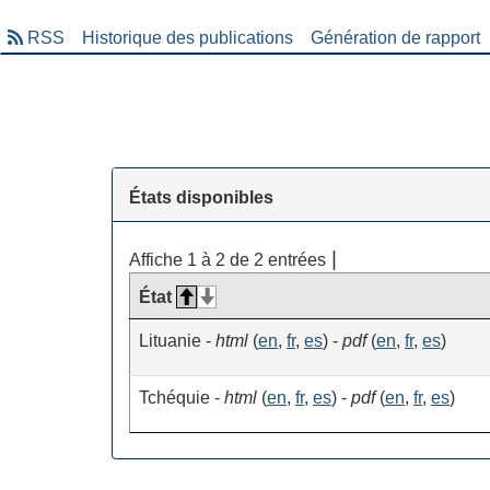
RSS
Historique des publications
Génération de rapport
États disponibles
Affiche 1 à 2 de 2 entrées
État
Lituanie -
html
(
en
,
fr
,
es
) -
pdf
(
en
,
fr
,
es
)
Tchéquie -
html
(
en
,
fr
,
es
) -
pdf
(
en
,
fr
,
es
)